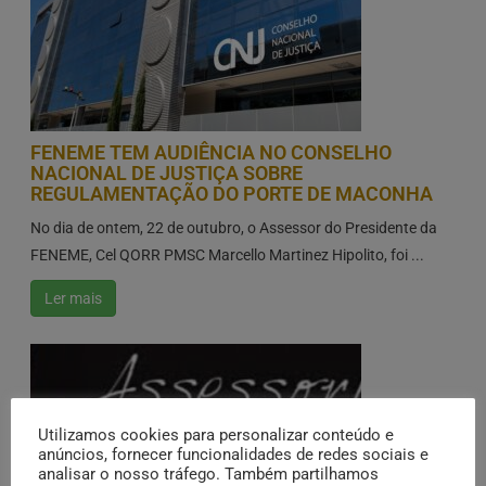
FENEME TEM AUDIÊNCIA NO CONSELHO
NACIONAL DE JUSTIÇA SOBRE
REGULAMENTAÇÃO DO PORTE DE MACONHA
No dia de ontem, 22 de outubro, o Assessor do Presidente da
FENEME, Cel QORR PMSC Marcello Martinez Hipolito, foi ...
Ler mais
Utilizamos cookies para personalizar conteúdo e
anúncios, fornecer funcionalidades de redes sociais e
analisar o nosso tráfego. Também partilhamos