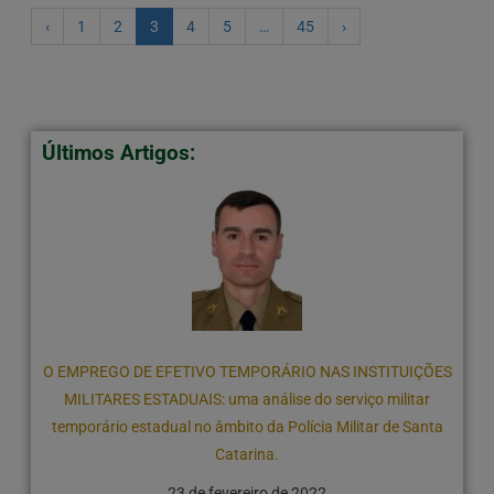
‹
1
2
3
4
5
…
45
›
Últimos Artigos:
O EMPREGO DE EFETIVO TEMPORÁRIO NAS INSTITUIÇÕES
MILITARES ESTADUAIS: uma análise do serviço militar
temporário estadual no âmbito da Polícia Militar de Santa
Catarina.
23 de fevereiro de 2022