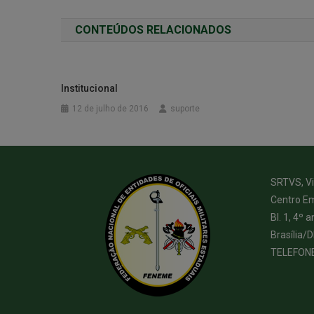
CONTEÚDOS RELACIONADOS
Institucional
12 de julho de 2016
suporte
SRTVS, Via
Centro Em
Bl. 1, 4º a
Brasília/
TELEFON