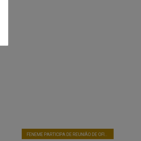
FENEME PARTICIPA DE REUNIÃO DE OFICIAIS DA POLÍCIA MILITAR NO RIO DE JANEIRO