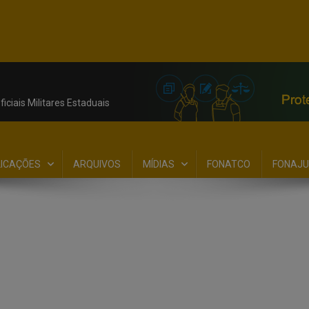
iciais Militares Estaduais
LICAÇÕES
ARQUIVOS
MÍDIAS
FONATCO
FONAJU