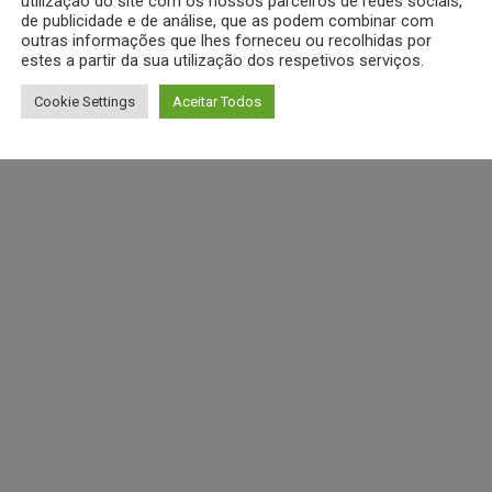
utilização do site com os nossos parceiros de redes sociais,
de publicidade e de análise, que as podem combinar com
outras informações que lhes forneceu ou recolhidas por
estes a partir da sua utilização dos respetivos serviços.
Cookie Settings
Aceitar Todos