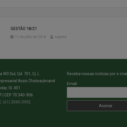
GESTÃO 18/21
11 de julho de 2018
suporte
 W3 Sul, Qd. 701, Cj. L
Receba nossas notícias por e-mail
presarial Assis Chateaubriand
Email
ndar, Sl. 401
DF | CEP 70.340-906
E:
(61) 3045-0992