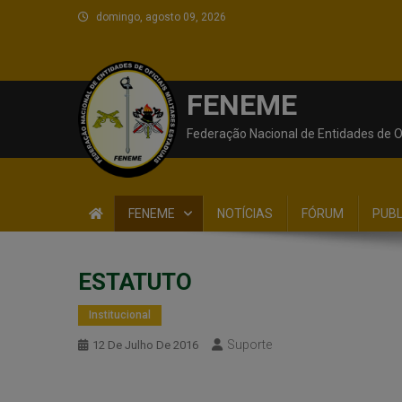
domingo, agosto 09, 2026
FENEME
Federação Nacional de Entidades de Of
FENEME
NOTÍCIAS
FÓRUM
PUB
ESTATUTO
Institucional
Suporte
12 De Julho De 2016