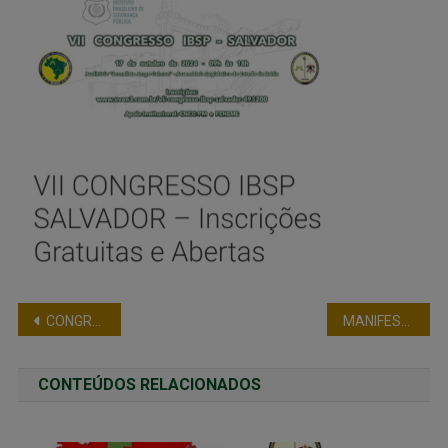
CONGRESSO BAIANO DE SEGURANÇA PÚBLICA E DIREITOS HUMANOS – FORÇA INVICTA E FENEME
MANIFESTO NACIONAL SOBRE A NOTÍCIA DA TENTATIVA DA EDIÇÃO DE PORTARIA VISANDO “CONTER” LETALIDADE POLICIAL
CONTEÚDOS RELACIONADOS