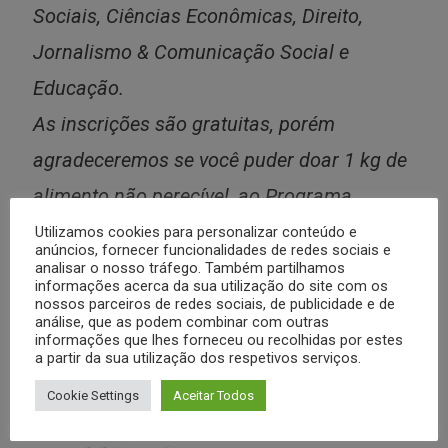
Sociais, Ciências Econômicas, Direito,
Jornalismo & Comunicação Social e
Educação.
As inscrições são gratuitas, porém
agradeceremos se você puder doar 1 kg de
alimento não perecível, ao Programa
Estadual de Combate à Fome do Governo
Utilizamos cookies para personalizar conteúdo e
anúncios, fornecer funcionalidades de redes sociais e
do Estado da Bahia (“BAHIA SEM FOME”).
analisar o nosso tráfego. Também partilhamos
informações acerca da sua utilização do site com os
Inscreva-se em:
nossos parceiros de redes sociais, de publicidade e de
análise, que as podem combinar com outras
informações que lhes forneceu ou recolhidas por estes
https://www.even3.com.br/vii-congresso-
a partir da sua utilização dos respetivos serviços.
ibsp-salvador-493200
Cookie Settings
Aceitar Todos