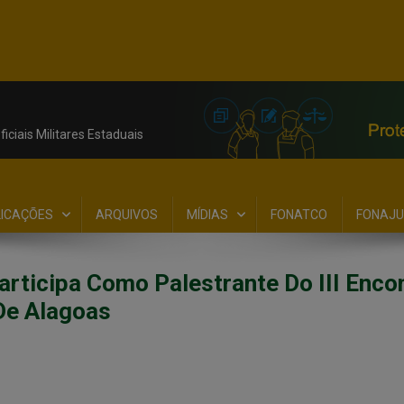
iciais Militares Estaduais
LICAÇÕES
ARQUIVOS
MÍDIAS
FONATCO
FONAJU
rticipa Como Palestrante Do III Enco
 De Alagoas