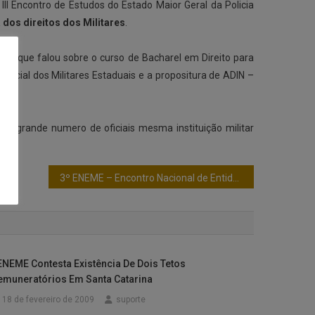
I Encontro de Estudos do Estado Maior Geral da Policia
 dos direitos dos Militares
.
es, que falou sobre o curso de Bacharel em Direito para
especial dos Militares Estaduais e a propositura de ADIN –
m grande numero de oficiais mesma instituição militar
3º ENEME – Encontro Nacional de Entidade de Oficia
ENEME Contesta Existência De Dois Tetos
emuneratórios Em Santa Catarina
18 de fevereiro de 2009
suporte