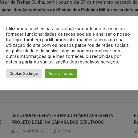
air de Freitas Cunha, participou no dia 29 de novembro passado do II
 papel das Associações de Oficiais das Policias Militares na defesa
contou ainda com a participação do Tenente Coronel PMRS Paulo Hendg
Utilizamos cookies para personalizar conteúdo e anúncios,
Capitão PMRS Rafael Monteiro Costa, que palestrou sobre a previdência 
fornecer funcionalidades de redes sociais e analisar o nosso
tráfego. Também partilhamos informações acerca da sua
rerrogativa.
utilização do site com os nossos parceiros de redes sociais,
de publicidade e de análise, que as podem combinar com
rt, Chefe do Estado Maior da PMAL e contou com a participação de u
outras informações que lhes forneceu ou recolhidas por
estes a partir da sua utilização dos respetivos serviços.
Cookie Settings
Aceitar Todos
O
DEPUTADO FEDERAL-PB MAJOR FÁBIO APRESENTA
F
E
PROJETO DE LEI NA CÂMARA DOS DEPUTADOS
R
25 de abril de 2008
suporte