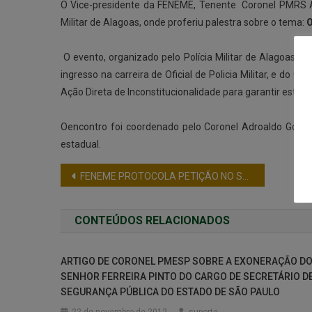
O Vice-presidente da FENEME, Tenente Coronel PMRS Alt
Militar de Alagoas, onde proferiu palestra sobre o tema:
O
O evento, organizado pelo Polícia Militar de Alagoas, 
ingresso na carreira de Oficial de Policia Militar, e do 
Ação Direta de Inconstitucionalidade para garantir esta p
Oencontro foi coordenado pelo Coronel Adroaldo Goula
estadual.
FENEME PROTOCOLA PETIÇÃO NO STF DEFENDENDO ELABORAÇÃO DO TERMO CIRCUNSTANCIADO POR POLICIAIS MILITARES
CONTEÚDOS RELACIONADOS
ARTIGO DE CORONEL PMESP SOBRE A EXONERAÇÃO D
SENHOR FERREIRA PINTO DO CARGO DE SECRETÁRIO D
SEGURANÇA PÚBLICA DO ESTADO DE SÃO PAULO