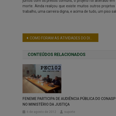
juntos com os presos comuns, o projeto foi alterado em 
morte. Ainda realçou que existe muitos outros projeto
trabalho, uma carreira digna, e acima de tudo, um piso sala
COMO FORAM AS ATIVIDADES DO DIA 31 DE MAIO EM DEFESA DA PEC 300
CONTEÚDOS RELACIONADOS
FENEME PARTICIPA DE AUDIÊNCIA PÚBLICA DO CONASP
NO MINISTÉRIO DA JUSTIÇA
6 de agosto de 2012
suporte