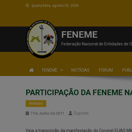
quarta-feira, agosto 05, 2026
FENEME
Federação Nacional de Entidades de Of
FENEME
NOTÍCIAS
FÓRUM
PUB
PARTICIPAÇÃO DA FENEME N
Notícias
Suporte
7 De Junho De 2011
Veja a transcrição da manifestação do Coronel ELIAS MIL