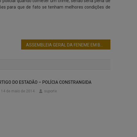
do policial quando cometer um crime, senão seria pena de
ações para que de fato se tenham melhores condições de
ASSEMBLEIA GERAL DA FENEME EM BRASÍLIA-DF
RTIGO DO ESTADÃO – POLÍCIA CONSTRANGIDA
14 de maio de 2014
suporte