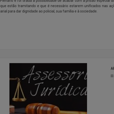
Plenário e foi tirada a possibilidade de acabar com a prisão especial 
s que estão tramitando e que é necessário estarem unificados nas 
rial para dar dignidade ao policial, sua família e à sociedade.
A