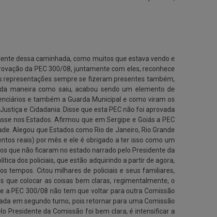
vente dessa caminhada, como muitos que estava vendo e
aprovação da PEC 300/08, juntamente com eles, reconhece
tras representações sempre se fizeram presentes também,
, da maneira como saiu, acabou sendo um elemento de
nitenciários e também a Guarda Municipal e como viram os
e Justiça e Cidadania. Disse que esta PEC não foi aprovada
asse nos Estados. Afirmou que em Sergipe e Goiás a PEC
idade. Alegou que Estados como Rio de Janeiro, Rio Grande
entos reais) por mês e ele é obrigado a ter isso como um
eiros que não ficaram no estado narrado pelo Presidente da
a dos policiais, que estão adquirindo a partir de agora,
s tempos. Citou milhares de policiais e seus familiares,
s que colocar as coisas bem claras, regimentalmente, o
 a PEC 300/08 não tem que voltar para outra Comissão
 votada em segundo turno, pois retornar para uma Comissão
elo Presidente da Comissão foi bem clara, é intensificar a