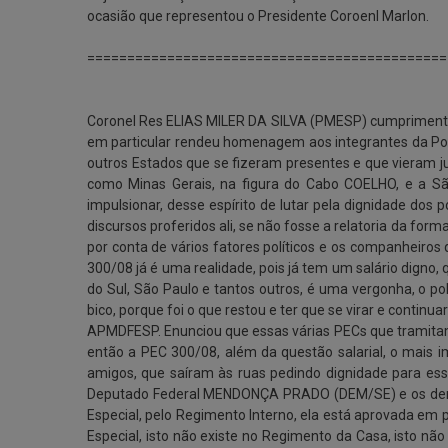
ocasião que representou o Presidente Coroenl Marlon.
=============================================
Coronel Res ELIAS MILER DA SILVA (PMESP) cumprimento
em particular rendeu homenagem aos integrantes da Polí
outros Estados que se fizeram presentes e que vieram j
como Minas Gerais, na figura do Cabo COELHO, e a S
impulsionar, desse espírito de lutar pela dignidade dos
discursos proferidos ali, se não fosse a relatoria da for
por conta de vários fatores políticos e os companheir
300/08 já é uma realidade, pois já tem um salário digno,
do Sul, São Paulo e tantos outros, é uma vergonha, o po
bico, porque foi o que restou e ter que se virar e contin
APMDFESP. Enunciou que essas várias PECs que tramitam n
então a PEC 300/08, além da questão salarial, o mais im
amigos, que saíram às ruas pedindo dignidade para ess
Deputado Federal MENDONÇA PRADO (DEM/SE) e os demai
Especial, pelo Regimento Interno, ela está aprovada em p
Especial, isto não existe no Regimento da Casa, isto não 