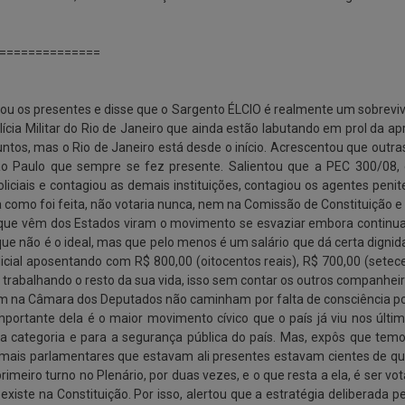
==============
u os presentes e disse que o Sargento ÉLCIO é realmente um sobrevi
cia Militar do Rio de Janeiro que ainda estão labutando em prol da 
untos, mas o Rio de Janeiro está desde o início. Acrescentou que ou
ão Paulo que sempre se fez presente. Salientou que a PEC 300/08
 policiais e contagiou as demais instituições, contagiou os agentes pe
ma como foi feita, não votaria nunca, nem na Comissão de Constituição 
os que vêm dos Estados viram o movimento se esvaziar embora continu
 que não é o ideal, mas que pelo menos é um salário que dá certa dign
licial aposentando com R$ 800,00 (oitocentos reais), R$ 700,00 (setec
uar trabalhando o resto da sua vida, isso sem contar os outros companh
a Câmara dos Deputados não caminham por falta de consciência polític
portante dela é o maior movimento cívico que o país já viu nos último
a categoria e para a segurança pública do país. Mas, expôs que temo
s parlamentares que estavam ali presentes estavam cientes de que
rimeiro turno no Plenário, por duas vezes, e o que resta a ela, é ser
existe na Constituição. Por isso, alertou que a estratégia deliberada p