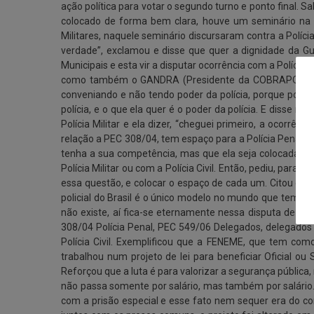
ação política para votar o segundo turno e ponto final. S
colocado de forma bem clara, houve um seminário na 
Militares, naquele seminário discursaram contra a Políci
verdade”, exclamou e disse que quer a dignidade da G
Municipais e esta vir a disputar ocorrência com a Polícia 
como também o GANDRA (Presidente da COBRAPOL) não que
conveniando e não tendo poder da polícia, porque poder
polícia, e o que ela quer é o poder da polícia. E disse n
Polícia Militar e ela dizer, “cheguei primeiro, a ocorrê
relação a PEC 308/04, tem espaço para a Polícia Penal, a P
tenha a sua competência, mas que ela seja colocada de 
Polícia Militar ou com a Polícia Civil. Então, pediu, 
essa questão, e colocar o espaço de cada um. Citou co
policial do Brasil é o único modelo no mundo que tem pol
não existe, aí fica-se eternamente nessa disputa de dua
308/04 Polícia Penal, PEC 549/06 Delegados, delegados 
Polícia Civil. Exemplificou que a FENEME, que tem 
trabalhou num projeto de lei para beneficiar Oficial ou
Reforçou que a luta é para valorizar a segurança pública
não passa somente por salário, mas também por salário
com a prisão especial e esse fato nem sequer era do con