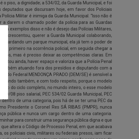
 o piso, a dignidade; a 534/02, da Guarda Municipal, e foi
deputados que discursam hoje, em favor dos Policiais
olícia Militar é inimiga da Guarda Municipal. “Isso não é
ir a darem o chamado poder da polícia para as Guardas
já há exemplos disso e não é desejo das Polícias Militares,
o, acrescentou, querer a Guarda Municipal colaborando,
tá guardando um parque municipal, ela já tem o poder de
hegar primeiro na ocorrência policial, em seguida chegar a
ra todos, mas é preciso deixar as competências claras. Em
alientou ainda, haver espaço e valoriza que a Polícia Penal
al também atuando fora dos presídios e disputando com a
, Deputado Federal MENDONÇA PRADO (DEM/SE) é sensível a
o ouvindo também, e com todo respeito, porque o modelo
cussão do ciclo completo, no mundo inteiro, o esse modelo
C 300/08 piso salarial, PEC 534/02 Guarda Municipal, PEC
o dentro de uma categoria, pois há de se ter uma PEC da
omo Presidente o Coronel Res SÁ RIBAS (PMPR), nunca
urança pública e nunca um cargo dentro de uma categoria.
caminhar para construir uma segurança pública digna e que
 que altera o Código de Processo Penal, em que acabava
policiais civis, militares ou federais presos, iam ficar