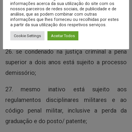
informações acerca da sua utilização do site com os
24. não pode acumular cargo público;
nossos parceiros de redes sociais, de publicidade e de
análise, que as podem combinar com outras
informações que lhes forneceu ou recolhidas por estes
25. não pode ficar mais do que dois anos em
a partir da sua utilização dos respetivos serviços.
cargo civil comissionado;
Cookie Settings
Aceitar Todos
26. se condenado na justiça criminal a pena
superior a dois anos está sujeito a processo
demissório;
27. mesmo inativo está sujeito aos
regulamentos disciplinares militares e ao
código penal militar, inclusive a perda da
graduação e do posto/ patente;