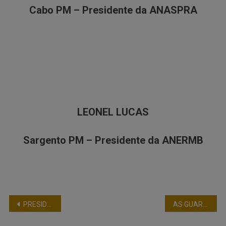
Cabo PM – Presidente da ANASPRA
LEONEL LUCAS
Sargento PM – Presidente da ANERMB
PRESIDENTE E DIRETOR DE ASSUNTOS PARLAMENTARES MINISTRAM PALESTRA AOS OFICIAIS DA POLÍCIA MILITAR DO MARANHÃO
AS GUARDAS MUNICIPAIS, A SEGURANÇA PÚBLICA E A (DES)CONSTITUIÇÃO FEDERAL: DESTRUINDO PRINCÍPIOS E COMPETÊNCIAS.