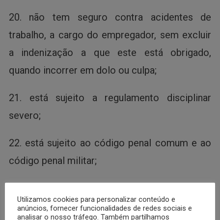
20. não tem seguro contra acidentes de
trabalho, a cargo do empregador, sem excluir
a indenização a que este está obrigado,
quando incorrer em dolo ou culpa;
21. está sujeito a regulamento disciplinar
severo;
22. está sujeito ao código penal comum e ao
código penal militar;
23. está sujeito à justiça comum e a justiça
Utilizamos cookies para personalizar conteúdo e
militar;
anúncios, fornecer funcionalidades de redes sociais e
analisar o nosso tráfego. Também partilhamos