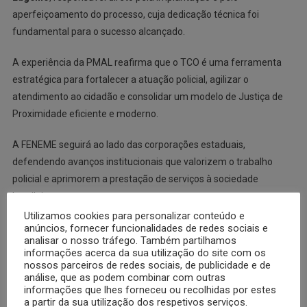
aperfeiçoamento do processo, cuja dedicação técnica foi
fundamental para o sucesso alcançado.
A experiência da PMAL reafirma que o TCO é uma ferramenta
estratégica para fortalecer a atuação policial, agilizar o
atendimento ao cidadão e consolidar um modelo de Justiça de
Proximidade eficiente e moderno.
A FENEME seguirá ao lado das corporações estaduais,
defendendo avanços institucionais que valorizem o trabalho
policial e aprimorem a prestação de serviços à sociedade
brasileira.
Utilizamos cookies para personalizar conteúdo e
anúncios, fornecer funcionalidades de redes sociais e
analisar o nosso tráfego. Também partilhamos
informações acerca da sua utilização do site com os
nossos parceiros de redes sociais, de publicidade e de
CURSO DE ASSESSORIA PARLAMENTAR FENEME/ASSOMAL É CONCLUÍDO EM ALAGOAS
FENEME REALIZA REUNIÃO COM PRESIDENTES DAS ASSOCIAÇÕES FEDERADAS E DEBATE AVANÇOS JURÍDICOS E INSTITUCIONAIS
análise, que as podem combinar com outras
informações que lhes forneceu ou recolhidas por estes
a partir da sua utilização dos respetivos serviços.