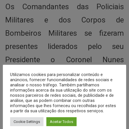
Os Comandantes das Policiais
Militares e dos Corpos de
Bombeiros Militares se fizeram
presentes liderados pelo seu
Presidente o Coronel Nunes
Comandante Geral da Polícia Militar
Utilizamos cookies para personalizar conteúdo e
anúncios, fornecer funcionalidades de redes sociais e
do Distrito Federal, o qual, na
analisar o nosso tráfego. Também partilhamos
informações acerca da sua utilização do site com os
nossos parceiros de redes sociais, de publicidade e de
ocasião foi reconduzido à
análise, que as podem combinar com outras
informações que lhes forneceu ou recolhidas por estes
a partir da sua utilização dos respetivos serviços.
presidência por aclamação.
Cookie Settings
Aceitar Todos