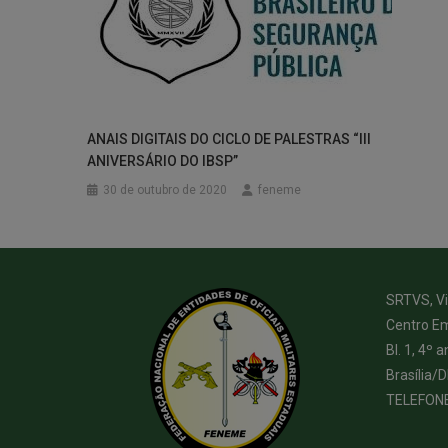
ANAIS DIGITAIS DO CICLO DE PALESTRAS “III
ANIVERSÁRIO DO IBSP”
30 de outubro de 2020
feneme
SRTVS, Via
Centro Em
Bl. 1, 4º a
Brasília/
TELEFON