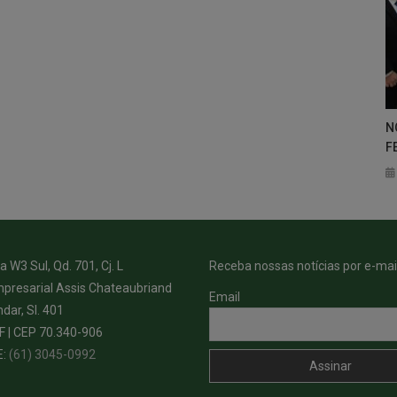
N
F
 W3 Sul, Qd. 701, Cj. L
Receba nossas notícias por e-mail
presarial Assis Chateaubriand
Email
ndar, Sl. 401
DF | CEP 70.340-906
E:
(61) 3045-0992