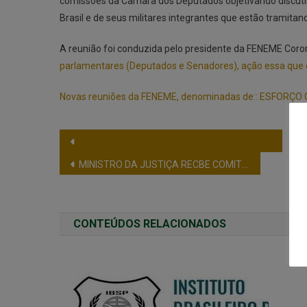
comissões da Câmara dos Deputados objetivando discutir 
Brasil e de seus militares integrantes que estão tramit
A reunião foi conduzida pelo presidente da FENEME Coro
parlamentares (Deputados e Senadores), ação essa que es
Novas reuniões da FENEME, denominadas de:: ESFORÇO 
MINISTRO DA JUSTIÇA RECBE COMITIVA DA FENEME
CONTEÚDOS RELACIONADOS