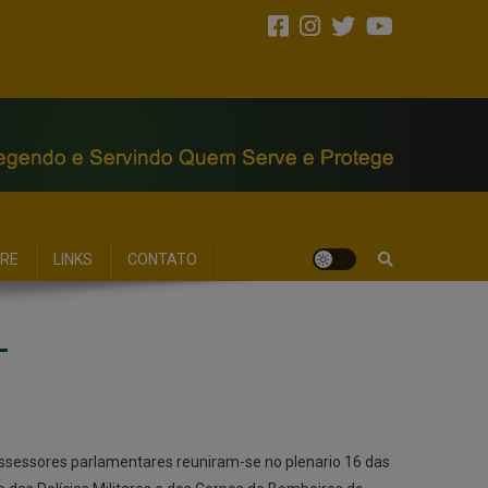
RE
LINKS
CONTATO
L
 assessores parlamentares reuniram-se no plenario 16 das