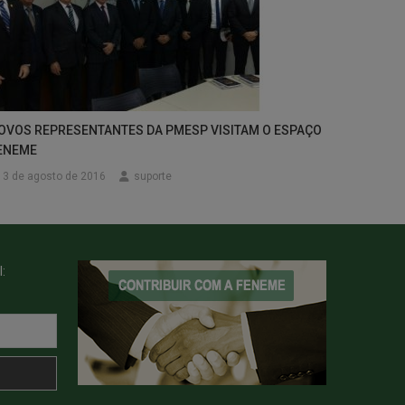
OVOS REPRESENTANTES DA PMESP VISITAM O ESPAÇO
ENEME
3 de agosto de 2016
suporte
: