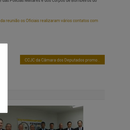
 das Polícias Militares e dos Corpos de Bombeiros do
ida reunião os Oficiais realizaram vários contatos com
CCJC da Câmara dos Deputados promove Audiência Pública para discutir permissão para delegado fazer conciliação de crimes menos graves.