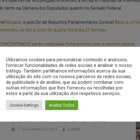
e implementar estratégias referentes a temas e matérias de interesse
ando tanto na Câmara dos Deputados quanto no Senado Federal.
nel
Ronaldo
e pelo Dir de Assuntos Parlamentares Coronel
Após a refer
tendeu-se até a noite de quarta-feira dia 21 de maio.
CONCENTRADO, serão realizadas futuramente com o mesmo objtivo.
Utilizamos cookies para personalizar conteúdo e anúncios,
fornecer funcionalidades de redes sociais e analisar o nosso
tráfego. Também partilhamos informações acerca da sua
utilização do site com os nossos parceiros de redes sociais,
de publicidade e de análise, que as podem combinar com
outras informações que lhes forneceu ou recolhidas por
estes a partir da sua utilização dos respetivos serviços.
Cookie Settings
Aceitar Todos
OFICIAIS DA PMESP VISITAM "ESPAÇO FENEME"
17 de fevereiro de 2016
suporte