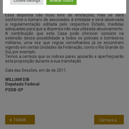
Cookie Settings
Aceitar Todos
representativa dos militares estaduais, seja dispensado
temporariamente das suas funções para exercer atividade na
respectiva entidade de forma a garantir o seu funcionamento.
Essa dispensa não ficou livre de limitações, mas se dará
conforme o número de associados à entidade e será observada
a regulamentação editada pelo respectivo Estado, medidas
adequadas para que a dispensa não seja utilizada abusivamente.
A contribuição que esta Casa pode oferecer consiste na
extensão dessa possibilidade a todos os policiais e bombeiros
militares, uma vez que regras semelhantes já se encontram
vigendo em certas Unidades da Federação, como o Rio Grande do
Sul, por exemplo.
Temos a certeza que os nobres pares apoiarão e aperfeiçoarão
esta proposição durante a sua tramitação.
Sala das Sessões, em de de 2011.
WILLIAM DIB
Deputado Federal
PSDB-SP
TRAMITAÇÃO DE MATÉRIAS DE INTERESSE DOS MILITARES ESTADUAIS – ULTIMAS MOVIMENTAÇÕES NA CÂMARA DOS DEPUTADOS
Câmara analisa projetos divergentes de reforma do Código de Processo Penal