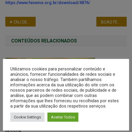
https://www.feneme.org.br/download/4876/
CNJ DECIDE – LAVRATURA DE TCO TAMBÉM É ATRIBUIÇÃO DA POLÍCIA MILITAR
BOAS FESTAS!
CONTEÚDOS RELACIONADOS
Utilizamos cookies para personalizar conteúdo e
anúncios, fornecer funcionalidades de redes sociais e
analisar o nosso tráfego. Também partilhamos
informações acerca da sua utilização do site com os
nossos parceiros de redes sociais, de publicidade e de
análise, que as podem combinar com outras
informações que lhes forneceu ou recolhidas por estes
a partir da sua utilização dos respetivos serviços.
Cookie Settings
Aceitar Todos
ENCONTRO DE OFICIAIS MILITARES DO NORDESTE EM JOÃO
PESSOA