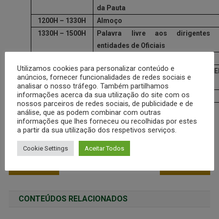
da Pauta
1200H – 1330H
Almoço
1330H – 1500H
Palavra livre aos dirigentes
entidades de Oficiais
1500H – 1530H
Intervalo
Utilizamos cookies para personalizar conteúdo e
1530H – 1700H
Formulação das Propostas da FEN
anúncios, fornecer funcionalidades de redes sociais e
para 2009
analisar o nosso tráfego. Também partilhamos
informações acerca da sua utilização do site com os
1700H
Encerramento
nossos parceiros de redes sociais, de publicidade e de
análise, que as podem combinar com outras
informações que lhes forneceu ou recolhidas por estes
A Reunião terá o apoio das entidades de Oficiais de
a partir da sua utilização dos respetivos serviços.
Minas Gerais ( Associação e Clube dos Oficiais)
Cookie Settings
Aceitar Todos
PEC 300/2008 PREVE QUE REMUNEREAÇÃO DE MILITARES DOS ESTADOS NÃO PODERÁ SER INFERIOR A DOS PPMM DO DISTRITO FEDERAL
VEJA COMO FOI A REUNIÃO EXTRAORDINÁRIA DA FENEME EM BELO HORIZONTE-MG
CONTEÚDOS RELACIONADOS