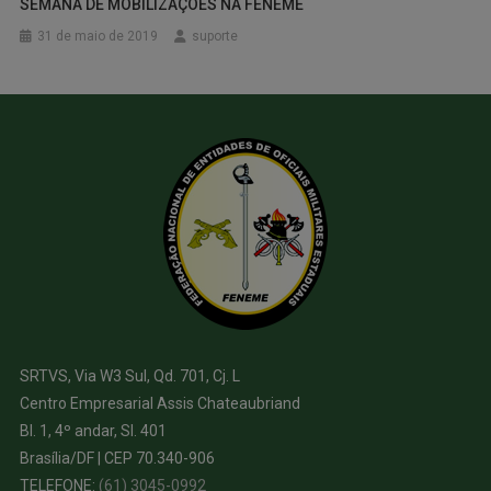
SEMANA DE MOBILIZAÇÕES NA FENEME
31 de maio de 2019
suporte
SRTVS, Via W3 Sul, Qd. 701, Cj. L
Centro Empresarial Assis Chateaubriand
Bl. 1, 4º andar, Sl. 401
Brasília/DF | CEP 70.340-906
TELEFONE:
(61) 3045-0992