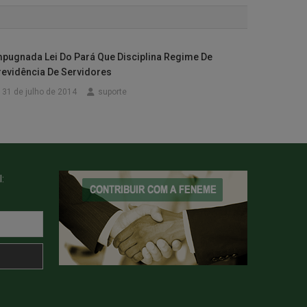
mpugnada Lei Do Pará Que Disciplina Regime De
revidência De Servidores
31 de julho de 2014
suporte
: