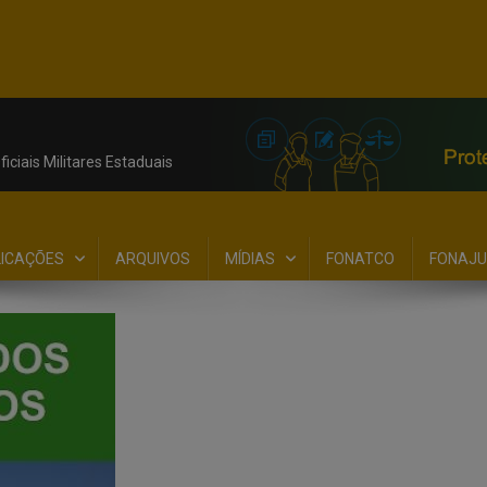
iciais Militares Estaduais
LICAÇÕES
ARQUIVOS
MÍDIAS
FONATCO
FONAJU