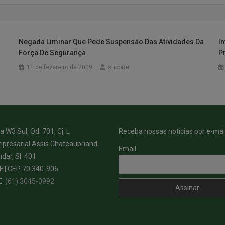
Negada Liminar Que Pede Suspensão Das Atividades Da
I
Força De Segurança
P
11 de fevereiro de 2009
suporte
 W3 Sul, Qd. 701, Cj. L
Receba nossas notícias por e-mail
presarial Assis Chateaubriand
Email
ndar, Sl. 401
DF | CEP 70.340-906
E:
(61) 3045-0992