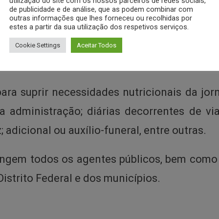
utilização do site com os nossos parceiros de redes sociais,
r indenizatório, o projeto prevê que deixem de
de publicidade e de análise, que as podem combinar com
outras informações que lhes forneceu ou recolhidas por
estes a partir da sua utilização dos respetivos serviços.
, nem gerem acréscimo patrimonial;
Cookie Settings
Aceitar Todos
úblicos por despesas efetuadas no exercício
para suprir necessidades nutricionais da jor
administração; diárias decorrentes de viag
; adicional ou auxílio-funeral, entre outras.
tingem todos os agentes públicos, bem como 
Distrito Federal e dos municípios.