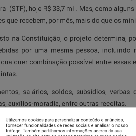
ral (STF), hoje R$ 33,7 mil. Mas, como algun
res que recebem, por mês, mais do que os mini
isto na Constituição, o projeto determina, p
cebidas por uma mesma pessoa, incluindo 
 qualquer combinação possível entre essas 
intas.
ntos, salários, soldos, subsídios, verbas 
as, auxílios-moradia, entre outras receitas.
Utilizamos cookies para personalizar conteúdo e anúncios,
fornecer funcionalidades de redes sociais e analisar o nosso
tráfego. Também partilhamos informações acerca da sua