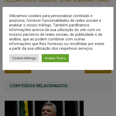
POLICIAS.html
Utilizamos cookies para personalizar conteúdo e
anúncios, fornecer funcionalidades de redes sociais e
analisar o nosso tráfego. Também partilhamos
Nota: ESTÁ “SEPULTADA” TAL
informações acerca da sua utilização do site com os
nossos parceiros de redes sociais, de publicidade e de
INTENÇÃO.
análise, que as podem combinar com outras
informações que lhes forneceu ou recolhidas por estes
a partir da sua utilização dos respetivos serviços.
Cookie Settings
Aceitar Todos
ENCONTRO REGIONAL DE OFICIAIS DE SAÚDE DAS POLÍCIAS MILITARES E CORPOS DE BOMBEIROS MILITARES
MENSAGEM DA PRESIDÊNCIA DA FENEME
CONTEÚDOS RELACIONADOS