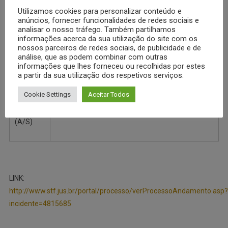
Utilizamos cookies para personalizar conteúdo e
anúncios, fornecer funcionalidades de redes sociais e
ADV.
SEM REPRESENTAÇÃO NOS AUTOS
analisar o nosso tráfego. Também partilhamos
informações acerca da sua utilização do site com os
(A/S)
nossos parceiros de redes sociais, de publicidade e de
análise, que as podem combinar com outras
informações que lhes forneceu ou recolhidas por estes
INTDO.
ASSEMBLEIA LEGISLATIVA DO ESTADO DE
a partir da sua utilização dos respetivos serviços.
(A/S)
SANTA CATARINA
Cookie Settings
Aceitar Todos
ADV.
SEM REPRESENTAÇÃO NOS AUTOS
(A/S)
LINK:
http://www.stf.jus.br/portal/processo/verProcessoAndamento.asp?
incidente=4815685