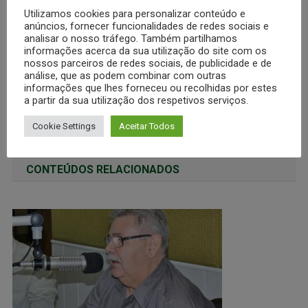
Reunião
Reunião
Utilizamos cookies para personalizar conteúdo e
dos Oficiais
dos Oficiais
anúncios, fornecer funcionalidades de redes sociais e
no plenário
no plenário
analisar o nosso tráfego. Também partilhamos
informações acerca da sua utilização do site com os
de uma das
de uma das
nossos parceiros de redes sociais, de publicidade e de
comissões
comissões
análise, que as podem combinar com outras
informações que lhes forneceu ou recolhidas por estes
a partir da sua utilização dos respetivos serviços.
RESULTADOS DA MOBILIZAÇÃO DOS OFICIAIS EM BRASÍLIA – DF
MAIOR MOBILIZAÇÃO DE OFICIAIS JÁ OCORRIDA NA CÂMARA DOS DEPUTADOS EM -BRASÍLIA-DFATÉ HOJE
Cookie Settings
Aceitar Todos
CONTEÚDOS RELACIONADOS