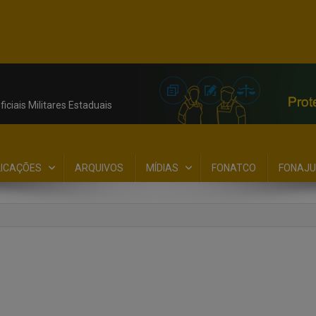
iciais Militares Estaduais
LICAÇÕES
ARQUIVOS
MÍDIAS
FONATCO
FONAJU