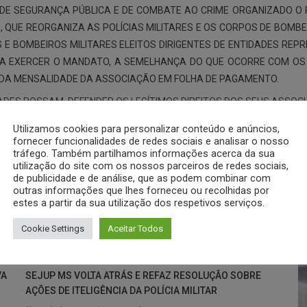
E SEGURANÇA PÚBLICA E DE COMBATE AO CRIME ORGANIZADO O PRO
969, QUE REORGANIZA AS POLÍCIAS MILITARES E OS CORPOS DE BOMB
ES E BOMBEIROS MILITARES ELEITOS DIRIGENTES DE ENTIDADES RE
RA EXERCER O MANDATO, A SEMELHANÇA DO QUE OCORRE COM OS
O DA MENSALIDADE DA ASSOCIAÇÃO EM FOLHA DE PAGAMENTO.
ADES POSSAM DEFENDER OS LEGÍTIMOS DIREITOS DOS SEUS ASSOC
ENEME, AGORA SEGUE PARA A COMISSÃO DE TRABALHO E APÓS PARA A
Utilizamos cookies para personalizar conteúdo e anúncios,
fornecer funcionalidades de redes sociais e analisar o nosso
tráfego. Também partilhamos informações acerca da sua
utilização do site com os nossos parceiros de redes sociais,
de publicidade e de análise, que as podem combinar com
outras informações que lhes forneceu ou recolhidas por
estes a partir da sua utilização dos respetivos serviços.
Cookie Settings
Aceitar Todos
VA
SEJUP MS VOLTA ATRÁS E REFAZ RESOLUÇÃO SOBRE
AÇÕES DE ITELIGÊNCIA DA POLÍCIA MILITAR