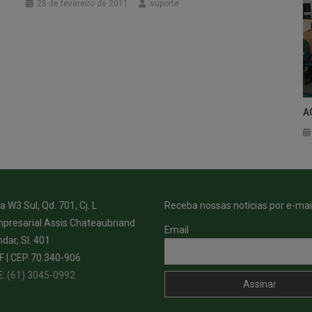
28 de fevereiro de 2011
suporte
A
 W3 Sul, Qd. 701, Cj. L
Receba nossas notícias por e-mail
presarial Assis Chateaubriand
Email
ndar, Sl. 401
DF | CEP 70.340-906
E:
(61) 3045-0992