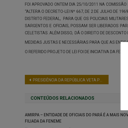
FOI APROVADO ONTEM DIA 25/10/2011 NA COMISSÃO D
“ALTERA O DECRETO-LEI Nº 667, DE 2 DE JULHO DE 1
DISTRITO FEDERAL, PARA QUE OS POLICIAIS MILITAR
SARGENTOS E OFICIAIS, POSSAM SER LIBERADOS PA
CELETISTAS. ALÉM DISSO, DÁ O DIREITO DE DESCONT
MEDIDAS JUSTAS E NECESSÁRIAS PARA QUE AS ENTID
O REFERIDO PROJETO DE LEI FOI DE INICIATIVA DA F
PRESIDÊNCIA DA REPÚBLICA VETA PL QUE “dispõe sobre a profissão de Bombeiro Civil e dá outras providências”, para substituir a expressão “Bombeiro Civil” por “Brigadista Particular”.
CONTEÚDOS RELACIONADOS
AMIRPA – ENTIDADE DE OFICIAIS DO PARÁ É A MAIS NO
FILIADA DA FENEME