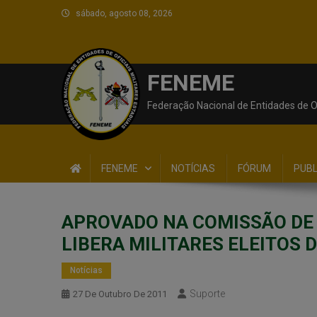
sábado, agosto 08, 2026
FENEME
Federação Nacional de Entidades de Of
FENEME
NOTÍCIAS
FÓRUM
PUB
APROVADO NA COMISSÃO DE
LIBERA MILITARES ELEITOS 
Notícias
Suporte
27 De Outubro De 2011