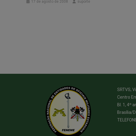
17 de agosto de 2008
suporte
SRTVS, Via
Centro Em
Bl. 1, 4º a
Brasília/
TELEFON