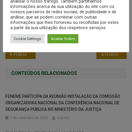
analisar o nosso tráfego. Também partilhamos
informações acerca da sua utilização do site com os
nossos parceiros de redes sociais, de publicidade e de
análise, que as podem combinar com outras
informações que lhes forneceu ou recolhidas por estes
a partir da sua utilização dos respetivos serviços.
DIRETORIA DA FENEME
Cookie Settings
Aceitar Todos
FENEME FAZ 15 ANOS
A FENEME DESEJA UM FELIZ ANO NOVO
CONTEÚDOS RELACIONADOS
FENEME PARTICIPA DA REUNIÃO INSTALAÇÃO DA COMISSÃO
ORGANIZADORA NACIONAL DA CONFERÊNCIA NACIONAL DE
SEGURANÇA PÚBLICA NO MINISTÉRIO DA JUSTIÇA
5 de setembro de 2008
suporte