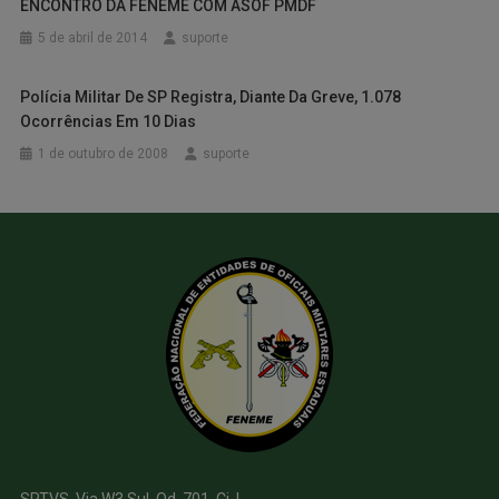
ENCONTRO DA FENEME COM ASOF PMDF
5 de abril de 2014
suporte
Polícia Militar De SP Registra, Diante Da Greve, 1.078
Ocorrências Em 10 Dias
1 de outubro de 2008
suporte
SRTVS, Via W3 Sul, Qd. 701, Cj. L