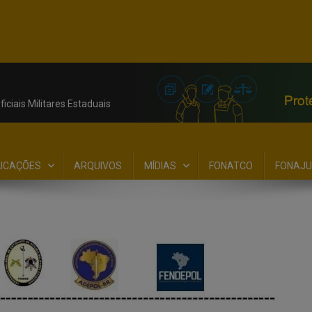
iciais Militares Estaduais
LICAÇÕES
ARQUIVOS
MÍDIAS
FONATCO
FONAJU