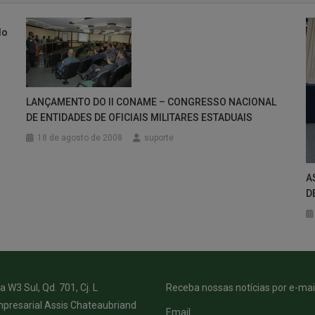
do
s
LANÇAMENTO DO II CONAME – CONGRESSO NACIONAL
DE ENTIDADES DE OFICIAIS MILITARES ESTADUAIS
18 de agosto de 2008
suporte
A
D
 W3 Sul, Qd. 701, Cj. L
Receba nossas notícias por e-mail
presarial Assis Chateaubriand
Email