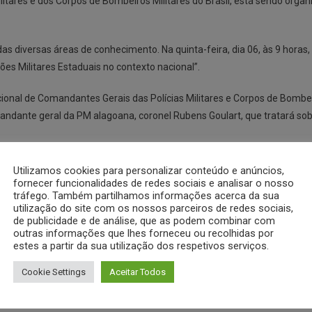
 Militares e dos Corpos de Bombeiros Militares do Brasil, está sendo org
 diversas áreas de conhecimento. Na quinta-feira, dia 06, às 9 horas, 
ções Militares Estaduais no contexto nacional”.
onal de Comandantes Gerais das Polícias Militares e Corpos de Bombeir
ndante geral da PM alagoana, coronel Rubens Goulart, que tratará sobr
quarta-feira no Hotel Maceió Atlantic – antigo Hotel Meliá – na praia 
Utilizamos cookies para personalizar conteúdo e anúncios,
agoso, Presidente da Assomal.
fornecer funcionalidades de redes sociais e analisar o nosso
tráfego. Também partilhamos informações acerca da sua
utilização do site com os nossos parceiros de redes sociais,
?storyid=136
de publicidade e de análise, que as podem combinar com
outras informações que lhes forneceu ou recolhidas por
estes a partir da sua utilização dos respetivos serviços.
Cookie Settings
Aceitar Todos