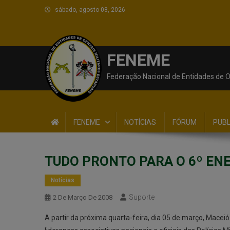
sábado, agosto 08, 2026
FENEME
Federação Nacional de Entidades de Of
FENEME
NOTÍCIAS
FÓRUM
PUB
TUDO PRONTO PARA O 6º ENE
Notícias
Suporte
2 De Março De 2008
A partir da próxima quarta-feira, dia 05 de março, Maceió