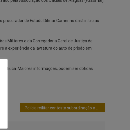
anizado pela Associação dos Oficiais de Alagoas (Assomal),
o procurador de Estado Dilmar Camerino dará início ao
os Militares e da Corregedoria Geral de Justiça de
e a experiência da lavratura do auto de prisão em
de Jatiúca. Maiores informações, podem ser obtidas
Polícia militar contesta subordinação a secretário de segurança de Santa Catarina