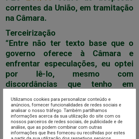
correntes da União, em tramitação
na Câmara.
Terceirização
“Entre não ter texto base que o
governo oferece à Câmara e
enfrentar especulações, eu optei
por lê-lo, mesmo com
discordâncias que tenho em
relação a ele”, afirmou Amin.
Utilizamos cookies para personalizar conteúdo e
anúncios, fornecer funcionalidades de redes sociais e
Entre as discordâncias, ele citou
analisar o nosso tráfego. Também partilhamos
informações acerca da sua utilização do site com os
exceções a determinadas
nossos parceiros de redes sociais, de publicidade e de
análise, que as podem combinar com outras
despesas para o tribunal de
informações que lhes forneceu ou recolhidas por estes
a partir da sua utilização dos respetivos serviços.