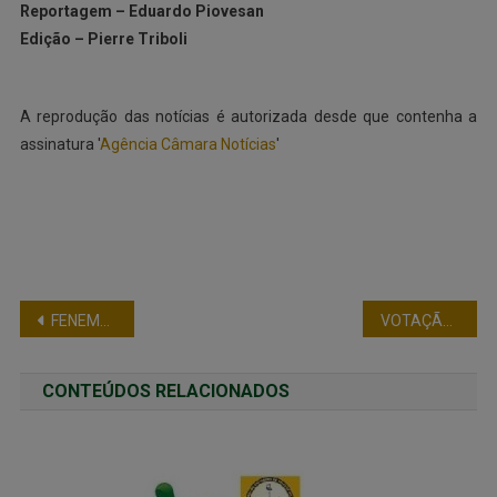
Reportagem – Eduardo Piovesan
Edição – Pierre Triboli
A reprodução das notícias é autorizada desde que contenha a
assinatura '
Agência Câmara Notícias
'
FENEME PARTICIPA DE REUNIÃO DE OFICIAIS DA POLÍCIA MILITAR NO RIO DE JANEIRO
VOTAÇÃO SOBRE DÍVIDAS DOS ESTADOS (PLP 257/16) É ADIADA PARA SEMANA QUE VEM
CONTEÚDOS RELACIONADOS