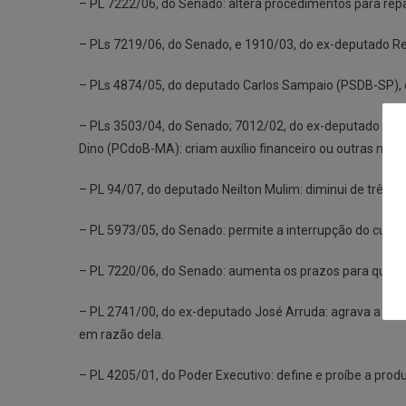
– PL 7222/06, do Senado: altera procedimentos para repa
– PLs 7219/06, do Senado, e 1910/03, do ex-deputado Rei
– PLs 4874/05, do deputado Carlos Sampaio (PSDB-SP), e 
– PLs 3503/04, do Senado; 7012/02, do ex-deputado Orlan
Dino (PCdoB-MA): criam auxílio financeiro ou outras medida
– PL 94/07, do deputado Neilton Mulim: diminui de três 
– PL 5973/05, do Senado: permite a interrupção do curso
– PL 7220/06, do Senado: aumenta os prazos para que um
– PL 2741/00, do ex-deputado José Arruda: agrava a pena p
em razão dela.
– PL 4205/01, do Poder Executivo: define e proíbe a produ