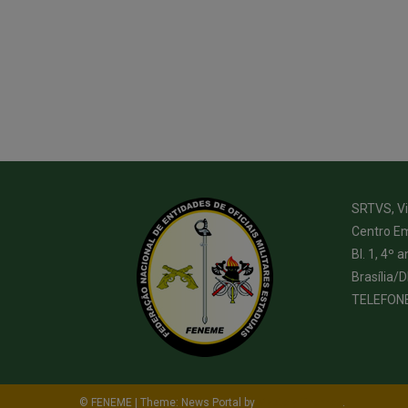
SRTVS, Via
Centro Em
Bl. 1, 4º a
Brasília/
TELEFON
© FENEME
|
Theme: News Portal by
Mystery Themes
.