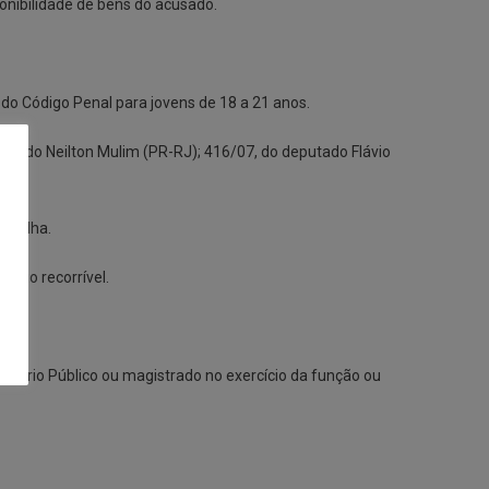
onibilidade de bens do acusado.
do Código Penal para jovens de 18 a 21 anos.
utado Neilton Mulim (PR-RJ); 416/07, do deputado Flávio
adrilha.
ório recorrível.
nistério Público ou magistrado no exercício da função ou