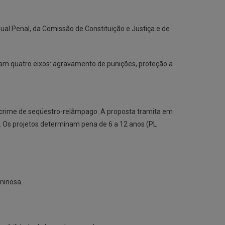
al Penal, da Comissão de Constituição e Justiça e de
acam quatro eixos: agravamento de punições, proteção a
 o crime de seqüestro-relâmpago. A proposta tramita em
o. Os projetos determinam pena de 6 a 12 anos (PL
minosa.