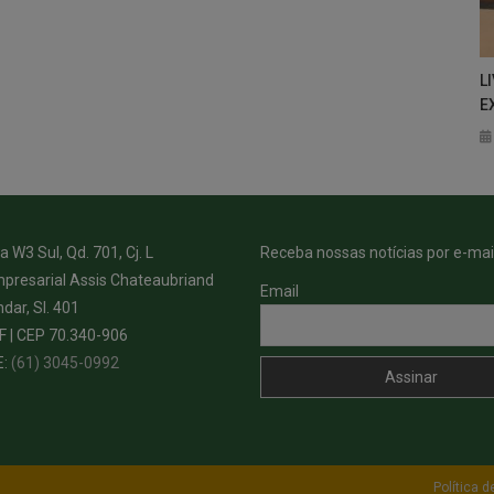
L
E
 W3 Sul, Qd. 701, Cj. L
Receba nossas notícias por e-mail
presarial Assis Chateaubriand
Email
ndar, Sl. 401
DF | CEP 70.340-906
E:
(61) 3045-0992
Política d