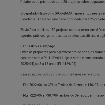
Relator pede prioridade para 25 projetos sobre seguranç
O deputado Flávio Dino (PCdoB-MA) apresentou nesta segu
Cidadania. O parecer, que pede prioridade para 25 projet
Flávio Dino analisou 150 projetos sobre o tema, em difer
agentes públicos, garantias aos direitos das vítimas e agi
Seqüestro-relâmpago
Entre as propostas para agravamento de pena, o relator p
conjunto com o PL 4129/04. Hoje, o crime é considerado a
4025/04) ou 8 a 15 anos (PL 4129/04).
Veja abaixo os outros projetos prioritários no relatório:
– PLs 7622/06, da CPI do Tráfico de Armas, e 140/07, do
– PLs 7226/06 e 7387/06, ambos do Senado: permite ao ju