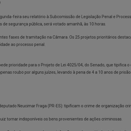
a
nda-feira seu relatório à Subcomissão de Legislação Penal e Processu
os de segurança pública, será votado amanhã, às 10 horas.
entes fases de tramitação na Câmara. Os 25 projetos prioritários dest
lidade ao processo penal.
ede prioridade para o Projeto de Lei 4025/04, do Senado, que tipifica
penas roubo por alguns juízes, levando à pena de 4 a 10 anos de prisã
 deputado Neucimar Fraga (PR-ES): tipificam o crime de organização cri
iz tornar indisponíveis os bens provenientes de ações criminosas.