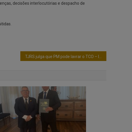
tenças, decisões interlocutórias e despacho de
itidas.
TJRS julga que PM pode lavrar o TCO – Improcedente Ação contra a lavratura de Termos Circunstanciados pela Brigada Militar