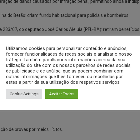
ração de danos causados por infração penal, permitindo ainda a indisp
naldo Betão: criam fundo habitacional para policiais e bombeiros.
233/07, do deputado José Carlos Aleluia (PFL-BA): retiram benefícios 
do Fantazzini; 2143/03, do ex-deputado Coronel Alves; 124/07, do dep
Utilizamos cookies para personalizar conteúdo e anúncios,
s de auxílio a vítimas da violência.
fornecer funcionalidades de redes sociais e analisar o nosso
tráfego. Também partilhamos informações acerca da sua
utilização do site com os nossos parceiros de redes sociais,
para dois o número mínimo de pessoas para caracterizar formação de qu
de publicidade e de análise, que as podem combinar com
outras informações que lhes forneceu ou recolhidas por
 da prescrição da pena pela publicação da sentença ou acórdão condenat
estes a partir da sua utilização dos respetivos serviços.
 crime seja considerado prescrito.
Cookie Settings
Aceitar Todos
ara autores de crimes contra policial civil ou militar, integrante do Mi
ção de provas por meios ilícitos.