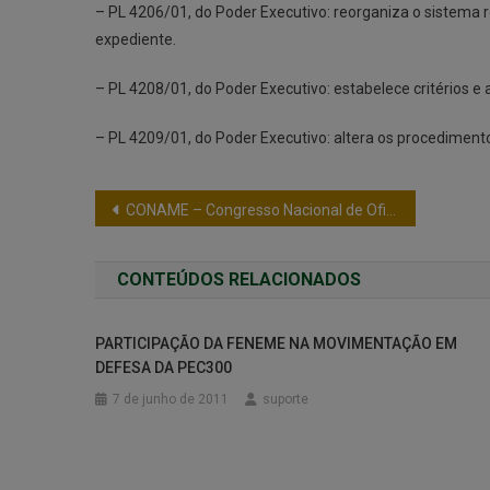
– PL 4206/01, do Poder Executivo: reorganiza o sistema re
expediente.
– PL 4208/01, do Poder Executivo: estabelece critérios e 
– PL 4209/01, do Poder Executivo: altera os procedimento
CONAME – Congresso Nacional de Oficiais Militares será realizado em Novembro de 2007 na Serra Gaúcha
CONTEÚDOS RELACIONADOS
PARTICIPAÇÃO DA FENEME NA MOVIMENTAÇÃO EM
DEFESA DA PEC300
7 de junho de 2011
suporte