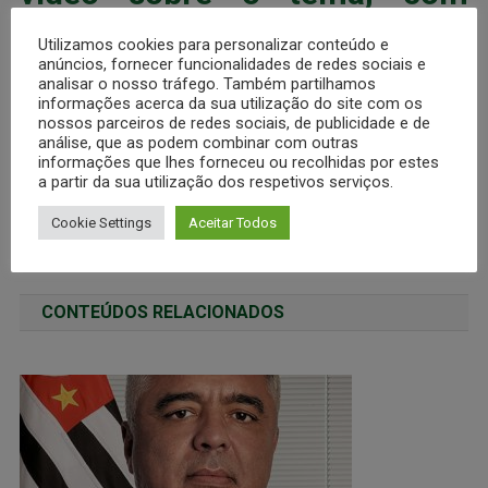
imagens e depoimentos
Utilizamos cookies para personalizar conteúdo e
anúncios, fornecer funcionalidades de redes sociais e
marcantes de diversos locais
analisar o nosso tráfego. Também partilhamos
informações acerca da sua utilização do site com os
do Brasil.
nossos parceiros de redes sociais, de publicidade e de
análise, que as podem combinar com outras
informações que lhes forneceu ou recolhidas por estes
a partir da sua utilização dos respetivos serviços.
Cookie Settings
Aceitar Todos
A desmilitarização da PM será o fim do Brasil livre
O CASO DA IMPLANTAÇÃO DO CONTROLE INTERNO NA POLÍCIA MILITAR DO ESTADO SANTA CATARINA
CONTEÚDOS RELACIONADOS