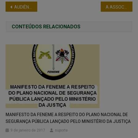
AUDIÊNCIA PÚBLICA NA COMISSÃO DE SEGURANÇA PÚBLICA E COMBATE AO CRIME ORGANIZADO
A ASSOCIAÇÃO DOS OFICIAIS DA POLÍCIA MILITAR DO DISTRITO FEDERAL – ASOF/PMDF – DIVULGA NOTA PÚBLICA SOBRE TCO
CONTEÚDOS RELACIONADOS
MANIFESTO DA FENEME A RESPEITO DO PLANO NACIONAL DE
SEGURANÇA PÚBLICA LANÇADO PELO MINISTÉRIO DA JUSTIÇA
9 de janeiro de 2017
suporte