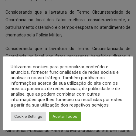
Considerando que a lavratura do Termo Circunstanciado de
Ocorrência no local dos fatos melhora, consideravelmente, o
patrulhamento ostensivo e o tempo-resposta no atendimento de
chamados pela Polícia Militar;
Considerando que a lavratura do Termo Circunstanciado de
Ocorrência no local dos fatos representa benefícios diretos à
sociedade pelo pleno atendimento recebido; garantia dos direitos
Utilizamos cookies para personalizar conteúdo e
da vítima que é atendida de imediato no local da ocorrência; e
anúncios, fornecer funcionalidades de redes sociais e
analisar o nosso tráfego. Também partilhamos
garantia dos direitos do infrator evitando condução
informações acerca da sua utilização do site com os
desnecessária a outro Órgão Policial;
nossos parceiros de redes sociais, de publicidade e de
análise, que as podem combinar com outras
informações que lhes forneceu ou recolhidas por estes
Considerando o teor do Acórdão exarado no Pedido de
a partir da sua utilização dos respetivos serviços.
Providências nº 1461/2013-22, do Conselho Nacional do
Ministério Público, no qual os Conselheiros, por unanimidade,
Cookie Settings
Aceitar Todos
opinaram pela regularidade dos convênios realizados entre os
Ministérios Públicos do Pará e do Mato Grosso do Sul, bem como