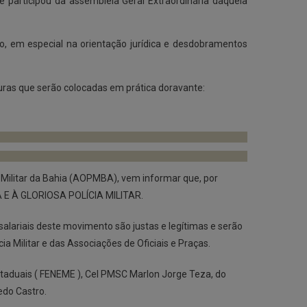
 participou da assembleia Geral Extraordinária daquela
, em especial na orientação jurídica e desdobramentos
uras que serão colocadas em prática doravante:
ia Militar da Bahia (AOPMBA), vem informar que, por
A E À GLORIOSA POLÍCIA MILITAR.
salariais deste movimento são justas e legítimas e serão
 Militar e das Associações de Oficiais e Praças.
staduais ( FENEME ), Cel PMSC Marlon Jorge Teza, do
edo Castro.