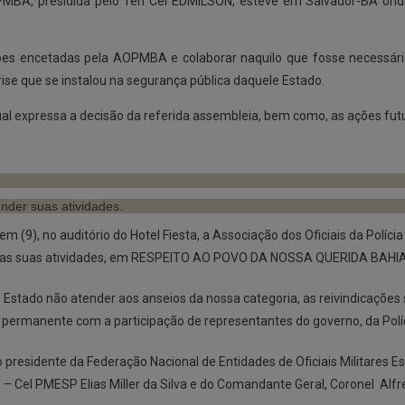
AOPMBA, presidida pelo Ten Cel EDMILSON, esteve em Salvador-BA onde
ões encetadas pela AOPMBA e colaborar naquilo que fosse necessário
ise que se instalou na segurança pública daquele Estado.
al expressa a decisão da referida assembleia, bem como, as ações fut
der suas atividades.
m (9), no auditório do Hotel Fiesta, a Associação dos Oficiais da Políc
er as suas atividades, em RESPEITO AO POVO DA NOSSA QUERIDA BAHI
Estado não atender aos anseios da nossa categoria, as reivindicações 
permanente com a participação de representantes do governo, da Polícia
residente da Federação Nacional de Entidades de Oficiais Militares E
 – Cel PMESP Elias Miller da Silva e do Comandante Geral, Coronel Alfr