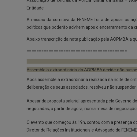
Associação de Oficiais da Polícia Militar da Bahia – 
Entidade.
A missão da comitiva da FENEME foi a de apoiar as aç
políticos que poderão advirem após o encerramento da cr
Abaixo transcrição da nota publicação pela AOPMBA a qu
=========================================
Assembleia extraordinária da AOPMBA decide não suspen
Após assembléia extraordinária realizada na noite de onte
deliberação de seus associados, resolveu não suspend
Apesar da proposta salarial apresentada pelo Governo do 
negociadas, a partir de agora, numa mesa de negociação 
O evento que começou às 19h, contou com a presença do p
Diretor de Relações Institucionais e Advogado da FENEME