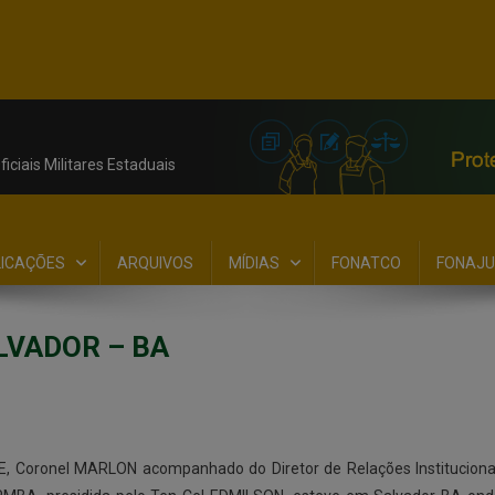
iciais Militares Estaduais
LICAÇÕES
ARQUIVOS
MÍDIAS
FONATCO
FONAJU
LVADOR – BA
E, Coronel MARLON acompanhado do Diretor de Relações Institucionai