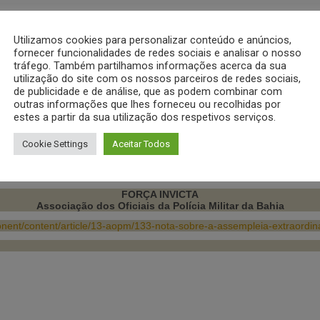
is e Advogado da FENEME, Coronel Miller, levantou discussões sobre asp
gações e vedações constitucionais.
Utilizamos cookies para personalizar conteúdo e anúncios,
fornecer funcionalidades de redes sociais e analisar o nosso
ilitar da Bahia – FORÇA INVICTA ainda esclarece o seguinte: 1) que e
tráfego. Também partilhamos informações acerca da sua
 pelo Exmº. Sr. Cel PM Castro, nosso Comandante Geral, para mediar a
utilização do site com os nossos parceiros de redes sociais,
 evidenciado o que esta Associação vem, há algum tempo, denunci
de publicidade e de análise, que as podem combinar com
 PARTE DO GOVERNO DO ESTADO AOS DIREITOS DO PROFISSION
outras informações que lhes forneceu ou recolhidas por
O.E. do dia seguinte, para SUSPENDER O MOVIMENTO DENOMINADO POL
estes a partir da sua utilização dos respetivos serviços.
 liderados; 3) Que serão adotadas medidas judiciais cabíveis pela
, para apurar quaisquer abusos cometidos pelo Estado durante este
sentantes da OAB, Defensoria Pública, Tribunal de Justiça durante a
Cookie Settings
Aceitar Todos
, Cmt da 6ª Região Militar, pelo senso de profissionalismo e respeito
FORÇA INVICTA
Associação dos Oficiais da Polícia Militar da Bahia
ent/content/article/13-aopm/133-nota-sobre-a-assempleia-extraordina