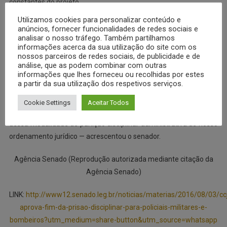
constantes do projeto.
Utilizamos cookies para personalizar conteúdo e
Mesmo reconhecendo que a Constituição permite punições
anúncios, fornecer funcionalidades de redes sociais e
analisar o nosso tráfego. Também partilhamos
disciplinares privativas de liberdade, o relator, senador Acir
informações acerca da sua utilização do site com os
Gurgacz (PDT-RO), afirmou que isso não obriga o legislador a
nossos parceiros de redes sociais, de publicidade e de
efetivamente adotar essas penalidades, especialmente no caso
análise, que as podem combinar com outras
informações que lhes forneceu ou recolhidas por estes
das polícias militares e dos corpos de bombeiros militares.
a partir da sua utilização dos respetivos serviços.
— Trata-se de opção política que foi adotada no passado, mas
Cookie Settings
Aceitar Todos
que não pode ser mantida. Desse modo, é necessária a extinção
dessa modalidade de punição disciplinar administrativa de nosso
ordenamento jurídico — acrescentou o senador.
Agência Senado (Reprodução autorizada mediante citação da
Agência Senado)
LINK:
http://www12.senado.leg.br/noticias/materias/2016/08/03/cc
aprova-fim-da-prisao-disciplinar-para-policiais-militares-e-
bombeiros?utm_medium=share-button&utm_source=whatsapp