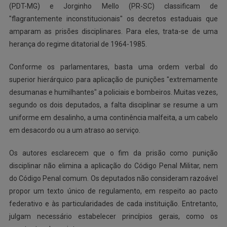
(PDT-MG) e Jorginho Mello (PR-SC) classificam de
"flagrantemente inconstitucionais" os decretos estaduais que
amparam as prisões disciplinares. Para eles, trata-se de uma
herança do regime ditatorial de 1964-1985.
Conforme os parlamentares, basta uma ordem verbal do
superior hierárquico para aplicação de punições "extremamente
desumanas e humilhantes" a policiais e bombeiros. Muitas vezes,
segundo os dois deputados, a falta disciplinar se resume a um
uniforme em desalinho, a uma continência malfeita, a um cabelo
em desacordo ou a um atraso ao serviço.
Os autores esclarecem que o fim da prisão como punição
disciplinar não elimina a aplicação do Código Penal Militar, nem
do Código Penal comum. Os deputados não consideram razoável
propor um texto único de regulamento, em respeito ao pacto
federativo e às particularidades de cada instituição. Entretanto,
julgam necessário estabelecer princípios gerais, como os