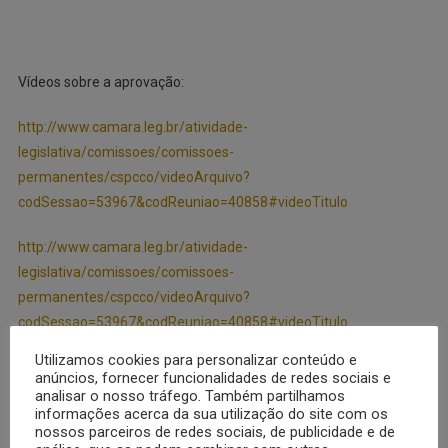
Vídeos sobre a aprovação:
http://www.camara.leg.br/atividade-
legislativa/comissoes/comissoes-
permanentes/cspcco/videoArquivo?
codSessao=53967&codReuniao=40858#videoTitulo
http://www.camara.leg.br/atividade-
legislativa/comissoes/comissoes-
permanentes/cspcco/videoArquivo?
codSessao=53967&codReuniao=40858#videoTitulo
Utilizamos cookies para personalizar conteúdo e
http://www.camara.leg.br/atividade-
anúncios, fornecer funcionalidades de redes sociais e
legislativa/comissoes/comissoes-
analisar o nosso tráfego. Também partilhamos
informações acerca da sua utilização do site com os
permanentes/cspcco/videoArquivo?
nossos parceiros de redes sociais, de publicidade e de
codSessao=53967&codReuniao=40858#videoTitulo