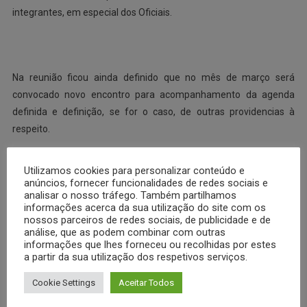
integrantes, em especial dos Oficiais.
Na reunião ficou ainda definido que no mês de março será
convocado novo encontro para acompanhamento da agenda
definida e definição, se for o caso, de outras providencias à
respeito.
ALGUNS TEMAS DA AGENDA FENEME PARA 2011:
Utilizamos cookies para personalizar conteúdo e
anúncios, fornecer funcionalidades de redes sociais e
analisar o nosso tráfego. Também partilhamos
– Previdência dos Militares Estaduais,
informações acerca da sua utilização do site com os
– Representação Associativa,
nossos parceiros de redes sociais, de publicidade e de
análise, que as podem combinar com outras
– Piso Nacional – PEC 300,
informações que lhes forneceu ou recolhidas por estes
– Lei Orgânica Nacional das PPMM e BBMM
a partir da sua utilização dos respetivos serviços.
– Conferência Nacional de Segurança Pública em 2012,
Cookie Settings
Aceitar Todos
– Alteração da legislação para permitir que o Militar, após
cumprir mandato eleitoral possa