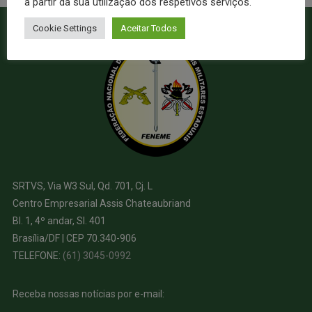
a partir da sua utilização dos respetivos serviços.
Cookie Settings
Aceitar Todos
SRTVS, Via W3 Sul, Qd. 701, Cj. L
Centro Empresarial Assis Chateaubriand
Bl. 1, 4º andar, Sl. 401
Brasília/DF | CEP 70.340-906
TELEFONE:
(61) 3045-0992
Receba nossas notícias por e-mail: