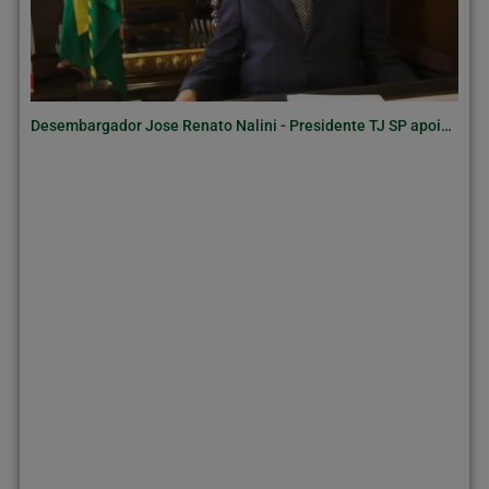
Desembargador Jose Renato Nalini - Presidente TJ SP apoia o ciclo completo