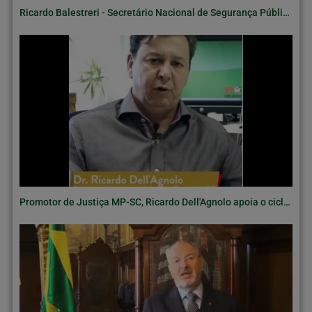
Ricardo Balestreri - Secretário Nacional de Segurança Pública 2008-2010 apoia o Ciclo Completo
Promotor de Justiça MP-SC, Ricardo Dell'Agnolo apoia o ciclo completo